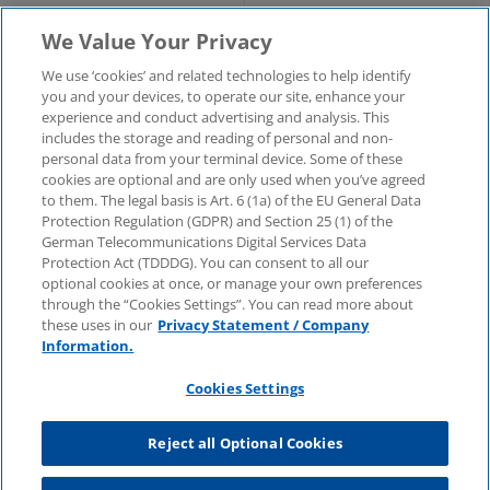
a
a
a
a
a
Hilfe
Glossar
We Value Your Privacy
Unternehmensangaben
Kontakt
new
new
new
new
new
We use ‘cookies’ and related technologies to help identify
you and your devices, to operate our site, enhance your
KPMG-Standorte im
Social Media
experience and conduct advertising and analysis. This
window
window
window
window
win
Überblick
includes the storage and reading of personal and non-
Medien
personal data from your terminal device. Some of these
cookies are optional and are only used when you’ve agreed
to them. The legal basis is Art. 6 (1a) of the EU General Data
In
KPMG Video
Pressemitteilungen
Protection Regulation (GDPR) and Section 25 (1) of the
neuer
German Telecommunications Digital Services Data
Registerkarte
Pressekontakt
Newsletter im Überblick
Protection Act (TDDDG). You can consent to all our
oder
optional cookies at once, or manage your own preferences
neuem
through the “Cookies Settings”. You can read more about
© 2025 KPMG AG Wirtschaftsprüfungsgesellschaft,
Fenster
these uses in our
Privacy Statement / Company
eine Aktiengesellschaft nach deutschem Recht und ein
öffnen
Mitglied der globalen KPMG-Organisation
Information.
unabhängiger Mitgliedsfirmen, die KPMG International
Limited, einer Private English Company Limited by
Cookies Settings
Guarantee, angeschlossen sind. Alle Rechte
vorbehalten.
Für weitere Einzelheiten über die Struktur der globalen
Reject all Optional Cookies
Organisation von KPMG besuchen Sie bitte
https://home.kpmg/governance
.