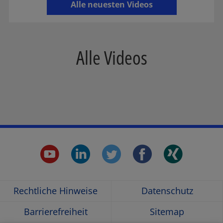
Alle neuesten Videos
Alle Videos
youtube.
linkedin.
twitter.
faceboo
xing
Opens
Opens
Opens
Opens
Ope
Rechtliche Hinweise
Datenschutz
in
in
in
in
in
Barrierefreiheit
Sitemap