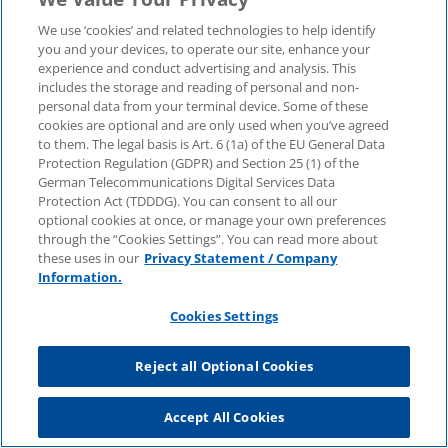
Unternehmensangaben
Kontakt
new
new
new
new
new
We use ‘cookies’ and related technologies to help identify
you and your devices, to operate our site, enhance your
KPMG-Standorte im
Social Media
experience and conduct advertising and analysis. This
window
window
window
window
win
Überblick
includes the storage and reading of personal and non-
Medien
personal data from your terminal device. Some of these
Cookies Settings
cookies are optional and are only used when you’ve agreed
In
KPMG Video
Pressemitteilungen
to them. The legal basis is Art. 6 (1a) of the EU General Data
neuer
Protection Regulation (GDPR) and Section 25 (1) of the
Registerkarte
Pressekontakt
Newsletter im Überblick
German Telecommunications Digital Services Data
Protection Act (TDDDG). You can consent to all our
oder
optional cookies at once, or manage your own preferences
neuem
© 2025 KPMG AG Wirtschaftsprüfungsgesellschaft,
through the “Cookies Settings”. You can read more about
Fenster
eine Aktiengesellschaft nach deutschem Recht und ein
these uses in our
Privacy Statement / Company
öffnen
Mitglied der globalen KPMG-Organisation
Information.
unabhängiger Mitgliedsfirmen, die KPMG International
Limited, einer Private English Company Limited by
Guarantee, angeschlossen sind. Alle Rechte
Cookies Settings
vorbehalten.
Für weitere Einzelheiten über die Struktur der globalen
Reject all Optional Cookies
Organisation von KPMG besuchen Sie bitte
https://home.kpmg/governance
.
Accept All Cookies