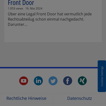
Front Door
1.053 views
16. Mai 2024
Über eine Legal Front Door hat vermutlich jede
Rechtsabteilug schon einmal nachgedacht.
Darunter...
Cookies Settings
youtube.
linkedin.
twitter.
faceboo
xing
Opens
Opens
Opens
Opens
Ope
Rechtliche Hinweise
Datenschutz