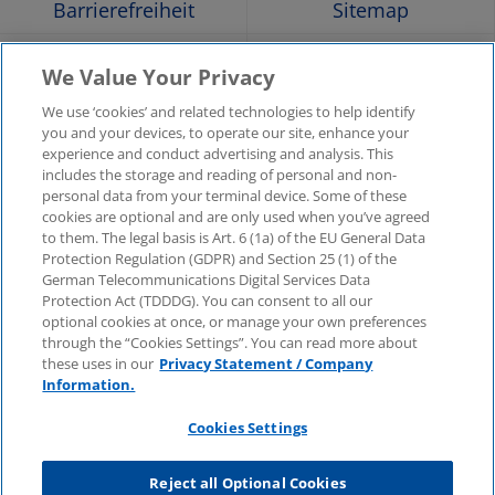
in
in
in
in
in
Barrierefreiheit
Sitemap
a
a
a
a
a
Hilfe
Glossar
We Value Your Privacy
Unternehmensangaben
Kontakt
new
new
new
new
new
We use ‘cookies’ and related technologies to help identify
you and your devices, to operate our site, enhance your
KPMG-Standorte im
Social Media
experience and conduct advertising and analysis. This
window
window
window
window
win
Überblick
includes the storage and reading of personal and non-
Medien
personal data from your terminal device. Some of these
cookies are optional and are only used when you’ve agreed
to them. The legal basis is Art. 6 (1a) of the EU General Data
In
KPMG Video
Pressemitteilungen
Protection Regulation (GDPR) and Section 25 (1) of the
neuer
German Telecommunications Digital Services Data
Registerkarte
Pressekontakt
Newsletter im Überblick
Protection Act (TDDDG). You can consent to all our
oder
optional cookies at once, or manage your own preferences
neuem
through the “Cookies Settings”. You can read more about
© 2025 KPMG AG Wirtschaftsprüfungsgesellschaft,
Fenster
these uses in our
Privacy Statement / Company
eine Aktiengesellschaft nach deutschem Recht und ein
öffnen
Mitglied der globalen KPMG-Organisation
Information.
unabhängiger Mitgliedsfirmen, die KPMG International
Limited, einer Private English Company Limited by
Cookies Settings
Guarantee, angeschlossen sind. Alle Rechte
vorbehalten.
Für weitere Einzelheiten über die Struktur der globalen
Reject all Optional Cookies