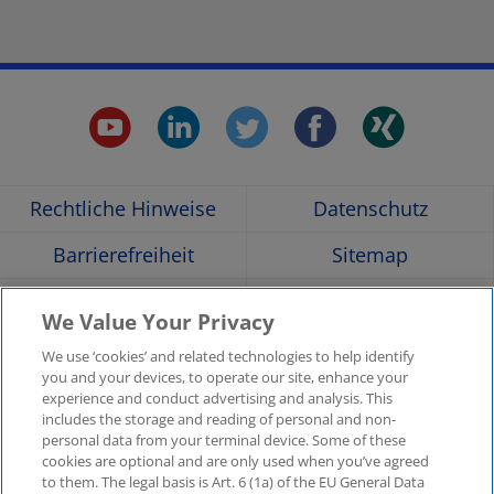
youtube.
linkedin.
twitter.
faceboo
xing
Opens
Opens
Opens
Opens
Ope
Rechtliche Hinweise
Datenschutz
in
in
in
in
in
Barrierefreiheit
Sitemap
a
a
a
a
a
Hilfe
Glossar
We Value Your Privacy
Unternehmensangaben
Kontakt
new
new
new
new
new
We use ‘cookies’ and related technologies to help identify
you and your devices, to operate our site, enhance your
KPMG-Standorte im
Social Media
experience and conduct advertising and analysis. This
window
window
window
window
win
Überblick
includes the storage and reading of personal and non-
Medien
personal data from your terminal device. Some of these
cookies are optional and are only used when you’ve agreed
In
to them. The legal basis is Art. 6 (1a) of the EU General Data
KPMG Video
Pressemitteilungen