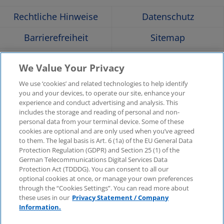
Opens
Opens
Opens
Opens
Ope
Rechtliche Hinweise
Datenschutz
in
in
in
in
in
Barrierefreiheit
Sitemap
a
a
a
a
a
Hilfe
Glossar
We Value Your Privacy
Unternehmensangaben
Kontakt
new
new
new
new
new
We use ‘cookies’ and related technologies to help identify
you and your devices, to operate our site, enhance your
KPMG-Standorte im
Social Media
experience and conduct advertising and analysis. This
window
window
window
window
win
Überblick
includes the storage and reading of personal and non-
Medien
personal data from your terminal device. Some of these
cookies are optional and are only used when you’ve agreed
In
to them. The legal basis is Art. 6 (1a) of the EU General Data
KPMG Video
Pressemitteilungen
Protection Regulation (GDPR) and Section 25 (1) of the
neuer
German Telecommunications Digital Services Data
Registerkarte
Pressekontakt
Newsletter im Überblick
Protection Act (TDDDG). You can consent to all our
oder
optional cookies at once, or manage your own preferences
neuem
through the “Cookies Settings”. You can read more about
© 2025 KPMG AG Wirtschaftsprüfungsgesellschaft,
Fenster
eine Aktiengesellschaft nach deutschem Recht und ein
these uses in our
Privacy Statement / Company
öffnen
Mitglied der globalen KPMG-Organisation
Information.
unabhängiger Mitgliedsfirmen, die KPMG International
Limited, einer Private English Company Limited by