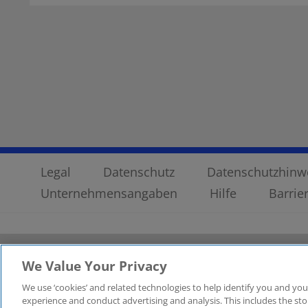
Legal
Datenschutz
Datenschutzhinwe
Unternehmensangaben
Hilfe
Barrier
Die enthaltenen Informationen sind allgemeiner Natur und n
We Value Your Privacy
zuverlässige und aktuelle Informationen zu liefern, können 
Zukunft so zutreffend sein werden. Niemand sollte aufgrun
We use ‘cookies’ and related technologies to help identify you and you
Rechtsdienstleistungen sind für bestimmte Prüfungsmandan
experience and conduct advertising and analysis. This includes the s