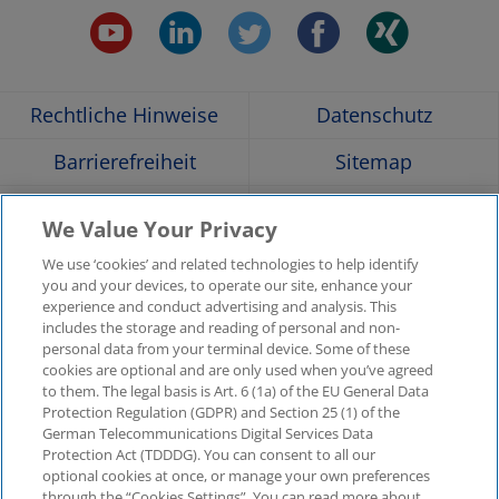
youtube.
linkedin.
twitter.
faceboo
xing
Opens
Opens
Opens
Opens
Ope
Rechtliche Hinweise
Datenschutz
in
in
in
in
in
Barrierefreiheit
Sitemap
a
a
a
a
a
Hilfe
Glossar
We Value Your Privacy
Unternehmensangaben
Kontakt
new
new
new
new
new
We use ‘cookies’ and related technologies to help identify
you and your devices, to operate our site, enhance your
KPMG-Standorte im
Social Media
experience and conduct advertising and analysis. This
window
window
window
window
win
Überblick
includes the storage and reading of personal and non-
Medien
personal data from your terminal device. Some of these
cookies are optional and are only used when you’ve agreed
In
to them. The legal basis is Art. 6 (1a) of the EU General Data
KPMG Video
Pressemitteilungen
Protection Regulation (GDPR) and Section 25 (1) of the
neuer
German Telecommunications Digital Services Data
Registerkarte
Pressekontakt
Newsletter im Überblick
Protection Act (TDDDG). You can consent to all our
oder
optional cookies at once, or manage your own preferences
neuem
through the “Cookies Settings”. You can read more about
© 2025 KPMG AG Wirtschaftsprüfungsgesellschaft,