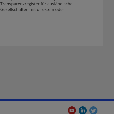
Transparenzregister für ausländische
Gesellschaften mit direktem oder...
youtube.
linkedi
twitt