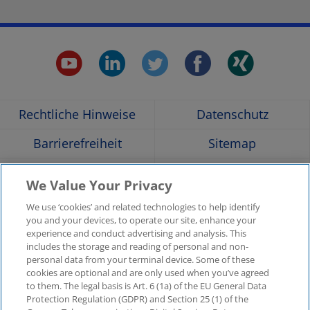
youtube.
linkedin.
twitter.
faceboo
xing
Opens
Opens
Opens
Opens
Ope
Rechtliche Hinweise
Datenschutz
in
in
in
in
in
Barrierefreiheit
Sitemap
a
a
a
a
a
Hilfe
Glossar
We Value Your Privacy
Unternehmensangaben
Kontakt
new
new
new
new
new
We use ‘cookies’ and related technologies to help identify
you and your devices, to operate our site, enhance your
KPMG-Standorte im
Social Media
experience and conduct advertising and analysis. This
window
window
window
window
win
Überblick
includes the storage and reading of personal and non-
Medien
personal data from your terminal device. Some of these
cookies are optional and are only used when you’ve agreed
In
to them. The legal basis is Art. 6 (1a) of the EU General Data
KPMG Video
Pressemitteilungen
Protection Regulation (GDPR) and Section 25 (1) of the
neuer